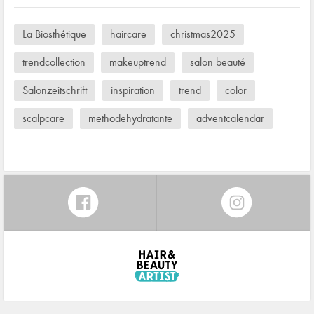
La Biosthétique
haircare
christmas2025
trendcollection
makeuptrend
salon beauté
Salonzeitschrift
inspiration
trend
color
scalpcare
methodehydratante
adventcalendar