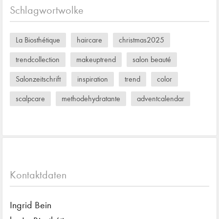
Schlagwortwolke
La Biosthétique
haircare
christmas2025
trendcollection
makeuptrend
salon beauté
Salonzeitschrift
inspiration
trend
color
scalpcare
methodehydratante
adventcalendar
Kontaktdaten
Ingrid Bein