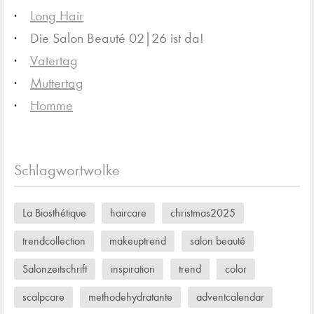
Long Hair
Die Salon Beauté 02|26 ist da!
Vatertag
Muttertag
Homme
Schlagwortwolke
La Biosthétique
haircare
christmas2025
trendcollection
makeuptrend
salon beauté
Salonzeitschrift
inspiration
trend
color
scalpcare
methodehydratante
adventcalendar